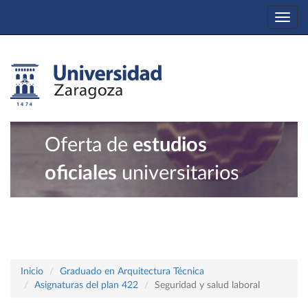
Togg
navi
Oferta de
estudios
oficiales
universitarios
Inicio
Graduado en Arquitectura Técnica
Asignaturas del plan 422
Seguridad y salud laboral