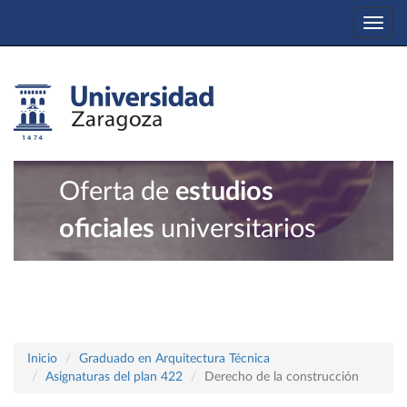
Togg
navi
Oferta de
estudios
oficiales
universitarios
Inicio
Graduado en Arquitectura Técnica
Asignaturas del plan 422
Derecho de la construcción