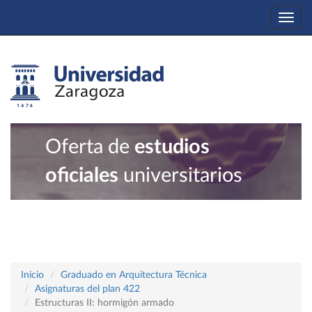
Togg
navi
Oferta de
estudios
oficiales
universitarios
Inicio
Graduado en Arquitectura Técnica
Asignaturas del plan 422
Estructuras II: hormigón armado