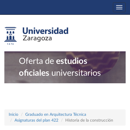
Togg
navi
Oferta de
estudios
oficiales
universitarios
Inicio
Graduado en Arquitectura Técnica
Asignaturas del plan 422
Historia de la construcción