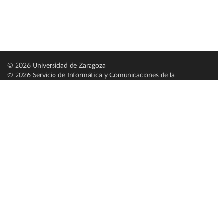
© 2026 Universidad de Zaragoza
© 2026 Servicio de Informática y Comunicaciones de la
Universidad de Zaragoza (
SICUZ
)
Universidad de Zaragoza
C/ Pedro Cerbuna, 12
ES-50009 Zaragoza
España / Spain
Tel: +34 976761000
ciu@unizar.es
Q-5018001-G
Servido por nodo: estudios