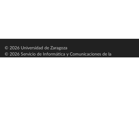
© 2026 Universidad de Zaragoza
© 2026 Servicio de Informática y Comunicaciones de la
Universidad de Zaragoza (
SICUZ
)
Universidad de Zaragoza
C/ Pedro Cerbuna, 12
ES-50009 Zaragoza
España / Spain
Tel: +34 976761000
ciu@unizar.es
Q-5018001-G
Servido por nodo: estudios