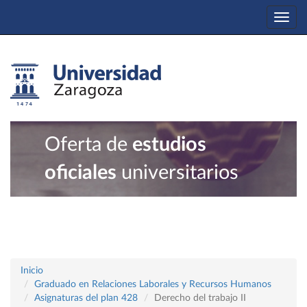
Togg
navi
Oferta de
estudios
oficiales
universitarios
Inicio
Graduado en Relaciones Laborales y Recursos Humanos
Asignaturas del plan 428
Derecho del trabajo II