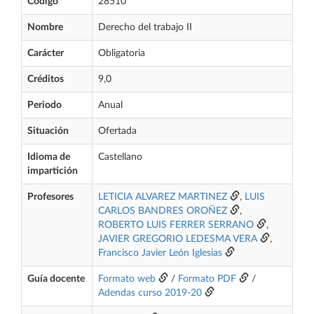
Código
28510
Nombre
Derecho del trabajo II
Carácter
Obligatoria
Créditos
9,0
Periodo
Anual
Situación
Ofertada
Idioma de
Castellano
impartición
Profesores
LETICIA ALVAREZ MARTINEZ
,
LUIS
CARLOS BANDRES OROÑEZ
,
ROBERTO LUIS FERRER SERRANO
,
JAVIER GREGORIO LEDESMA VERA
,
Francisco Javier León Iglesias
Guía docente
Formato web
/
Formato PDF
/
Adendas curso 2019-20