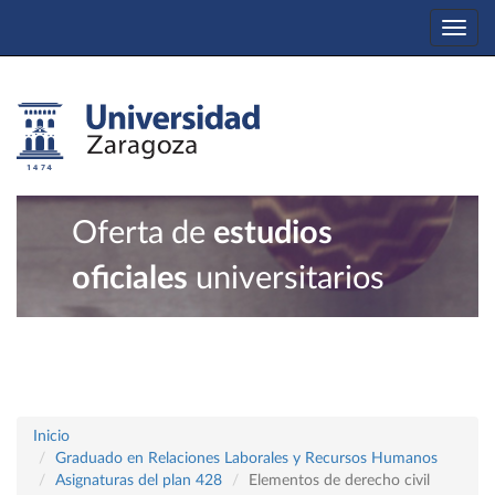
Togg
navi
Oferta de
estudios
oficiales
universitarios
Inicio
Graduado en Relaciones Laborales y Recursos Humanos
Asignaturas del plan 428
Elementos de derecho civil