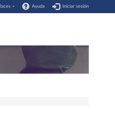
laces
Ayuda
Iniciar sesión