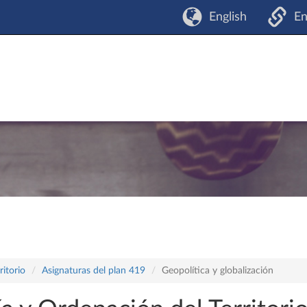
English
En
itorio
Asignaturas del plan 419
Geopolítica y globalización