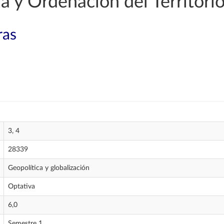
 y Ordenación del Territori
ras
3, 4
28339
Geopolítica y globalización
Optativa
6,0
Semestre 1