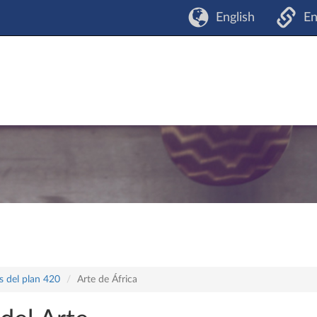
English
En
s del plan 420
Arte de África