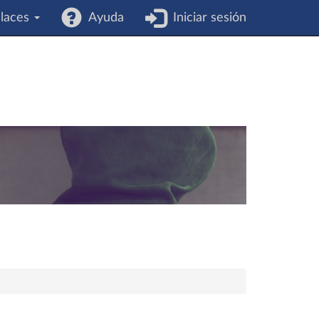
laces
Ayuda
Iniciar sesión