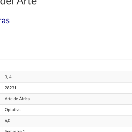
del Arte
ras
3, 4
28231
Arte de África
Optativa
6,0
Semestre 1