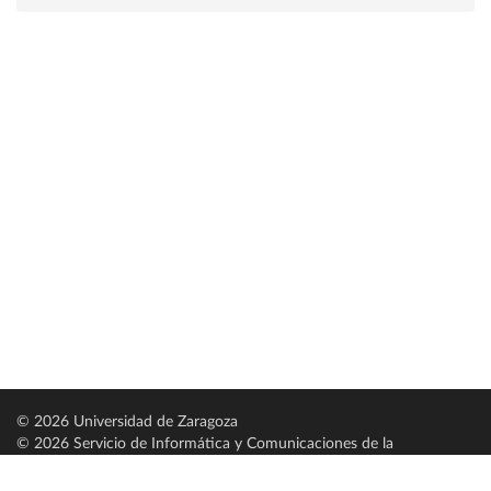
© 2026 Universidad de Zaragoza
© 2026 Servicio de Informática y Comunicaciones de la
Universidad de Zaragoza (
SICUZ
)
Universidad de Zaragoza