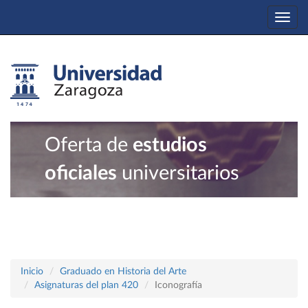
Togg
navi
Oferta de
estudios
oficiales
universitarios
Inicio
Graduado en Historia del Arte
Asignaturas del plan 420
Iconografía