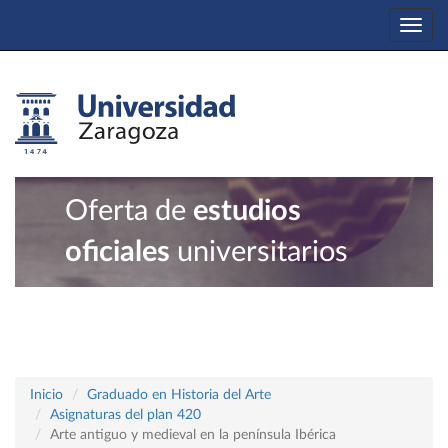
Togg
navi
Oferta de
estudios
oficiales
universitarios
Inicio
Graduado en Historia del Arte
Asignaturas del plan 420
Arte antiguo y medieval en la península Ibérica