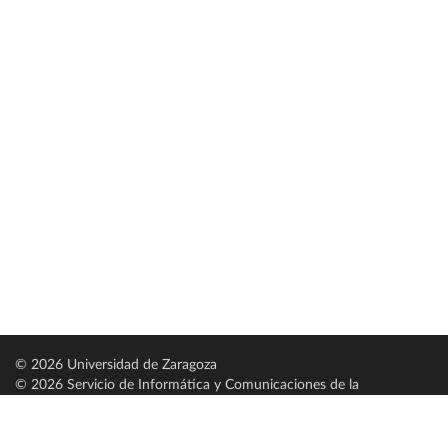
© 2026 Universidad de Zaragoza
© 2026 Servicio de Informática y Comunicaciones de la
Universidad de Zaragoza (
SICUZ
)
Universidad de Zaragoza
C/ Pedro Cerbuna, 12