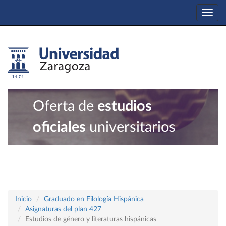
Togg
navi
Oferta de
estudios
oficiales
universitarios
Inicio
Graduado en Filología Hispánica
Asignaturas del plan 427
Estudios de género y literaturas hispánicas