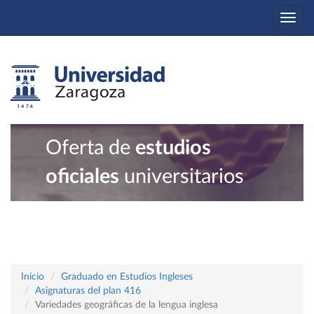
Togg
navi
Oferta de
estudios
oficiales
universitarios
Inicio
Graduado en Estudios Ingleses
Asignaturas del plan 416
Variedades geográficas de la lengua inglesa