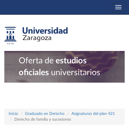
Togg
navi
Oferta de
estudios
oficiales
universitarios
Inicio
Graduado en Derecho
Asignaturas del plan 421
Derecho de familia y sucesiones