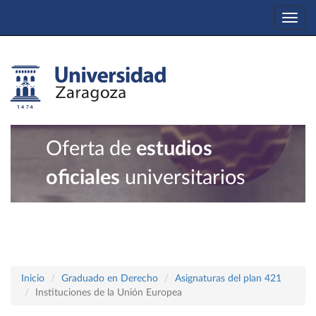
Togg
navi
Oferta de
estudios
oficiales
universitarios
Inicio
Graduado en Derecho
Asignaturas del plan 421
Instituciones de la Unión Europea