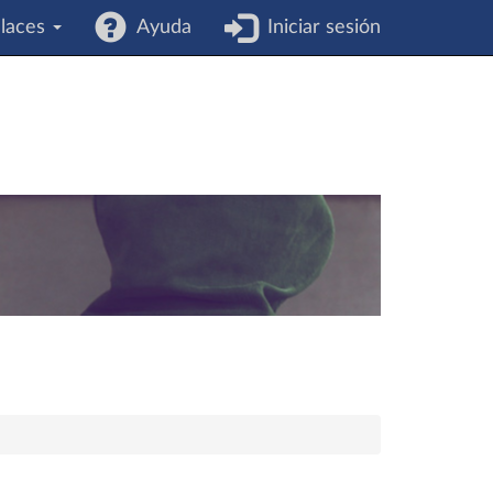
laces
Ayuda
Iniciar sesión