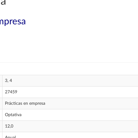
ía
mpresa
3, 4
27459
Prácticas en empresa
Optativa
12,0
Anual