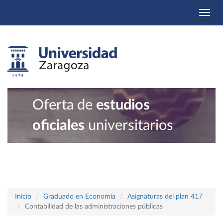
Togg
navi
Oferta de
estudios
oficiales
universitarios
Inicio
Graduado en Economía
Asignaturas del plan 417
Contabilidad de las administraciones públicas