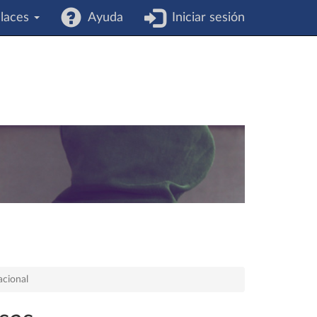
laces
Ayuda
Iniciar sesión
acional