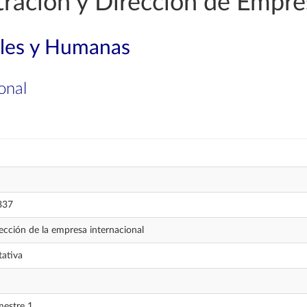
ración y Dirección de Empre
ales y Humanas
onal
337
ección de la empresa internacional
ativa
estre 1