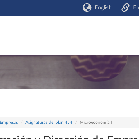
English
En
 Empresas
Asignaturas del plan 454
Microeconomía I