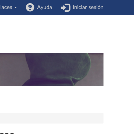
laces
Ayuda
Iniciar sesión