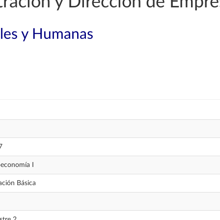
ración y Dirección de Empre
ales y Humanas
7
economía I
ción Básica
tre 2