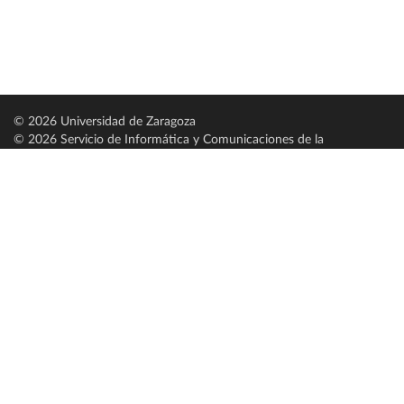
© 2026 Universidad de Zaragoza
© 2026 Servicio de Informática y Comunicaciones de la
Universidad de Zaragoza (
SICUZ
)
Universidad de Zaragoza
C/ Pedro Cerbuna, 12
ES-50009 Zaragoza
España / Spain
Tel: +34 976761000
ciu@unizar.es
Q-5018001-G
Servido por nodo: estudios