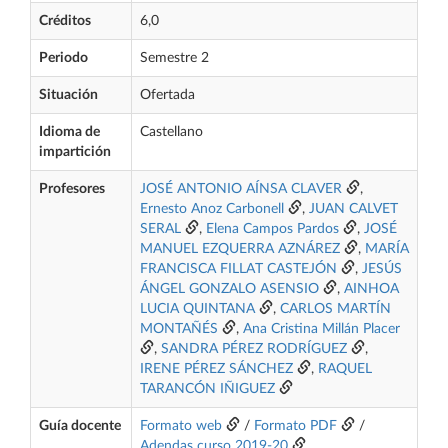
Créditos
6,0
Periodo
Semestre 2
Situación
Ofertada
Idioma de
Castellano
impartición
Profesores
JOSÉ ANTONIO AÍNSA CLAVER
,
Ernesto Anoz Carbonell
,
JUAN CALVET
SERAL
,
Elena Campos Pardos
,
JOSÉ
MANUEL EZQUERRA AZNÁREZ
,
MARÍA
FRANCISCA FILLAT CASTEJÓN
,
JESÚS
ÁNGEL GONZALO ASENSIO
,
AINHOA
LUCIA QUINTANA
,
CARLOS MARTÍN
MONTAÑÉS
,
Ana Cristina Millán Placer
,
SANDRA PÉREZ RODRÍGUEZ
,
IRENE PÉREZ SÁNCHEZ
,
RAQUEL
TARANCÓN IÑIGUEZ
Guía docente
Formato web
/
Formato PDF
/
Adendas curso 2019-20