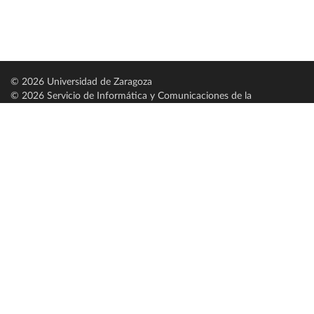
© 2026 Universidad de Zaragoza
© 2026 Servicio de Informática y Comunicaciones de la
Universidad de Zaragoza (
SICUZ
)
Universidad de Zaragoza
C/ Pedro Cerbuna, 12
ES-50009 Zaragoza
España / Spain
Tel: +34 976761000
ciu@unizar.es
Q-5018001-G
Servido por nodo: estudios
Aviso legal
|
Condiciones generales de uso
|
Política de privacidad