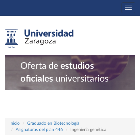
Togg
navi
Oferta de
estudios
oficiales
universitarios
Inicio
Graduado en Biotecnología
Asignaturas del plan 446
Ingeniería genética