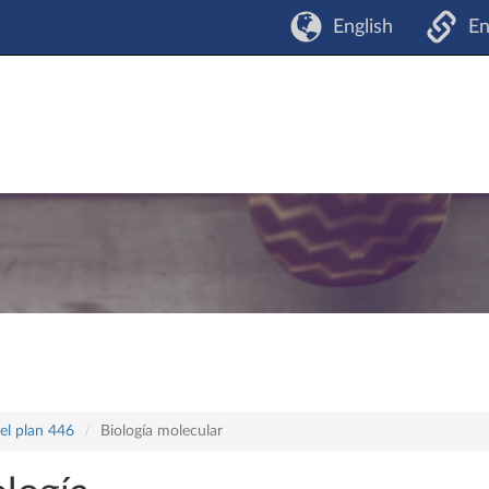
English
En
el plan 446
Biología molecular