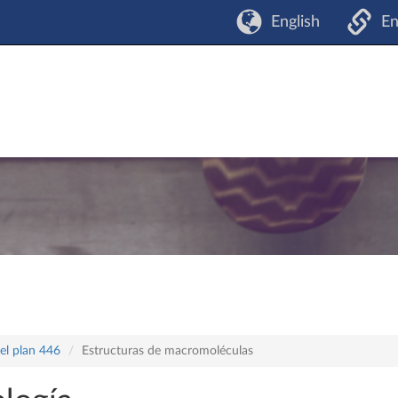
English
En
el plan 446
Estructuras de macromoléculas