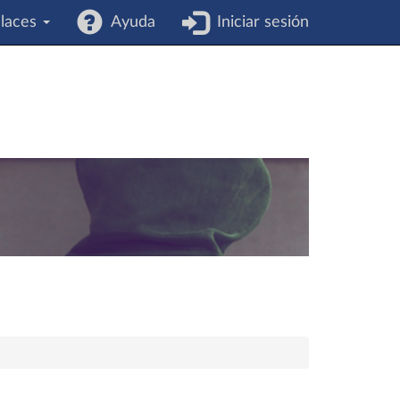
laces
Ayuda
Iniciar sesión