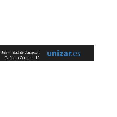
Universidad de Zaragoza
C/ Pedro Cerbuna, 12
ES-50009 Zaragoza
España / Spain
Tel: +34 976761000
ciu@unizar.es
Q-5018001-G
so legal
|
Condiciones generales de uso
|
Política de privacidad