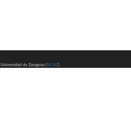
Universidad de Zaragoza (
SICUZ
)
Avi