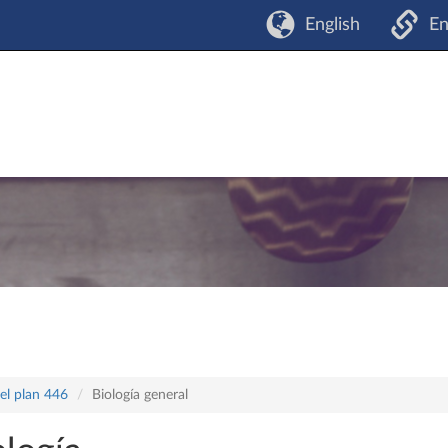
English
En
el plan 446
Biología general