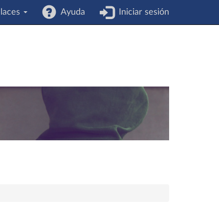
laces
Ayuda
Iniciar sesión