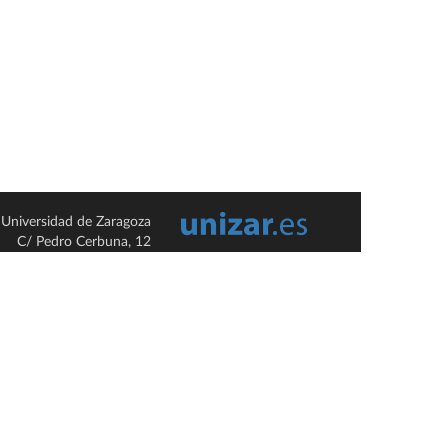
Universidad de Zaragoza
C/ Pedro Cerbuna, 12
ES-50009 Zaragoza
España / Spain
Tel: +34 976761000
ciu@unizar.es
Q-5018001-G