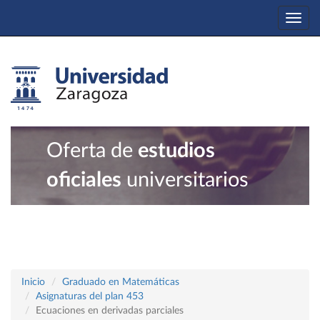
Togg
navi
Oferta de
estudios
oficiales
universitarios
Inicio
Graduado en Matemáticas
Asignaturas del plan 453
Ecuaciones en derivadas parciales