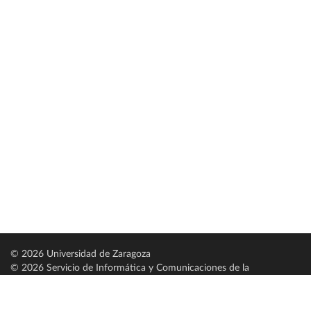
© 2026 Universidad de Zaragoza
© 2026 Servicio de Informática y Comunicaciones de la
Universidad de Zaragoza (
SICUZ
)
Universidad de Zaragoza
C/ Pedro Cerbuna, 12