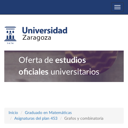
Togg
navi
Oferta de
estudios
oficiales
universitarios
Inicio
Graduado en Matemáticas
Asignaturas del plan 453
Grafos y combinatoria