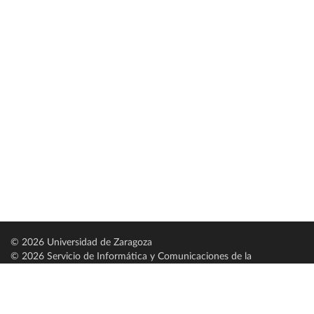
© 2026 Universidad de Zaragoza
© 2026 Servicio de Informática y Comunicaciones de la
Universidad de Zaragoza (
SICUZ
)
Universidad de Zaragoza
C/ Pedro Cerbuna, 12
ES-50009 Zaragoza