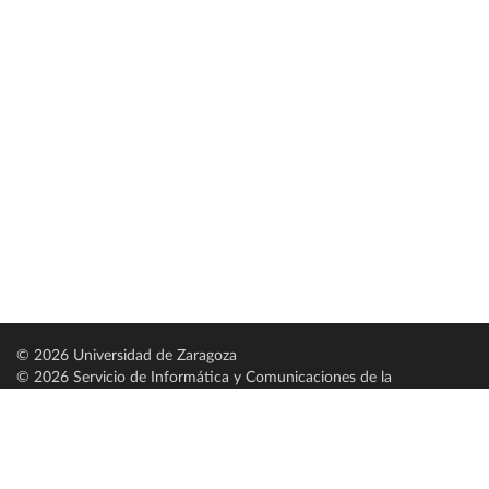
© 2026 Universidad de Zaragoza
© 2026 Servicio de Informática y Comunicaciones de la
Universidad de Zaragoza (
SICUZ
)
Universidad de Zaragoza
C/ Pedro Cerbuna, 12
ES-50009 Zaragoza
España / Spain