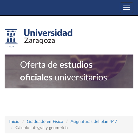
Togg
navi
Oferta de
estudios
oficiales
universitarios
Inicio
Graduado en Física
Asignaturas del plan 447
Cálculo integral y geometría