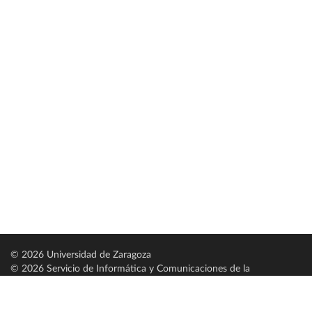
© 2026 Universidad de Zaragoza
© 2026 Servicio de Informática y Comunicaciones de la
Universidad de Zaragoza (
SICUZ
)
Universidad de Zaragoza
C/ Pedro Cerbuna, 12