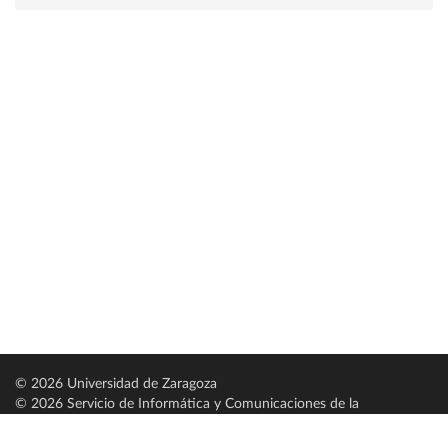
© 2026 Universidad de Zaragoza
© 2026 Servicio de Informática y Comunicaciones de la
Universidad de Zaragoza (
SICUZ
)
Universidad de Zaragoza