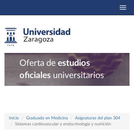
Togg
navi
Oferta de
estudios
oficiales
universitarios
Inicio
Graduado en Medicina
Asignaturas del plan 304
Sistemas cardiovascular y endocrinología y nutrición