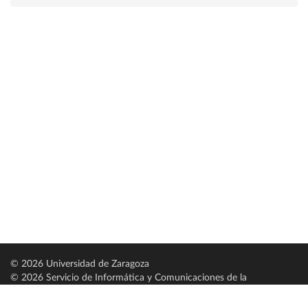
© 2026 Universidad de Zaragoza
© 2026 Servicio de Informática y Comunicaciones de la
Universidad de Zaragoza (
SICUZ
)
Universidad de Zaragoza