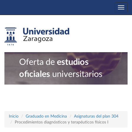
Togg
navi
Oferta de
estudios
oficiales
universitarios
Inicio
Graduado en Medicina
Asignaturas del plan 304
Procedimientos diagnósticos y terapéuticos físicos I