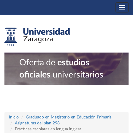
Togg
navi
Oferta de
estudios
oficiales
universitarios
Inicio
Graduado en Magisterio en Educación Primaria
Asignaturas del plan 298
Prácticas escolares en lengua inglesa