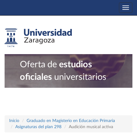
Togg
navi
Oferta de
estudios
oficiales
universitarios
Inicio
Graduado en Magisterio en Educación Primaria
Asignaturas del plan 298
Audición musical activa