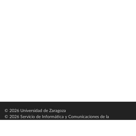
© 2026 Universidad de Zaragoza
© 2026 Servicio de Informática y Comunicaciones de la
Universidad de Zaragoza (
SICUZ
)
Universidad de Zaragoza
C/ Pedro Cerbuna, 12