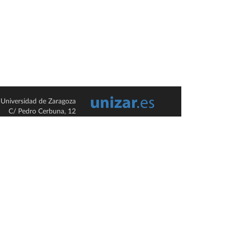
Universidad de Zaragoza
C/ Pedro Cerbuna, 12
ES-50009 Zaragoza
España / Spain
Tel: +34 976761000
ciu@unizar.es
Q-5018001-G
so legal
|
Condiciones generales de uso
|
Política de privacidad