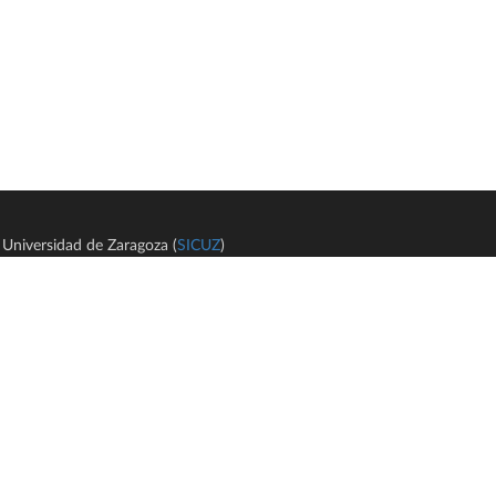
Universidad de Zaragoza (
SICUZ
)
Avi