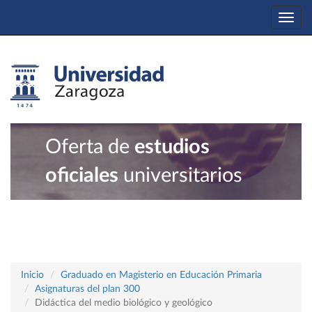
Togg
navi
Oferta de
estudios
oficiales
universitarios
Inicio
Graduado en Magisterio en Educación Primaria
Asignaturas del plan 300
Didáctica del medio biológico y geológico