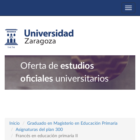
Togg
navi
Oferta de
estudios
oficiales
universitarios
Inicio
Graduado en Magisterio en Educación Primaria
Asignaturas del plan 300
Francés en educación primaria II