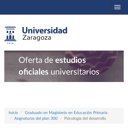
Togg
navi
Oferta de
estudios
oficiales
universitarios
Inicio
Graduado en Magisterio en Educación Primaria
Asignaturas del plan 300
Psicología del desarrollo