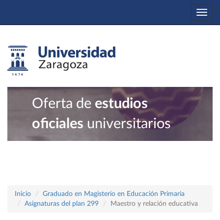
Togg
navi
Oferta de
estudios
oficiales
universitarios
Inicio
Graduado en Magisterio en Educación Primaria
Asignaturas del plan 299
Maestro y relación educativa