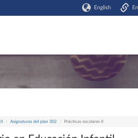
English
En
il
Asignaturas del plan 302
Prácticas escolares II