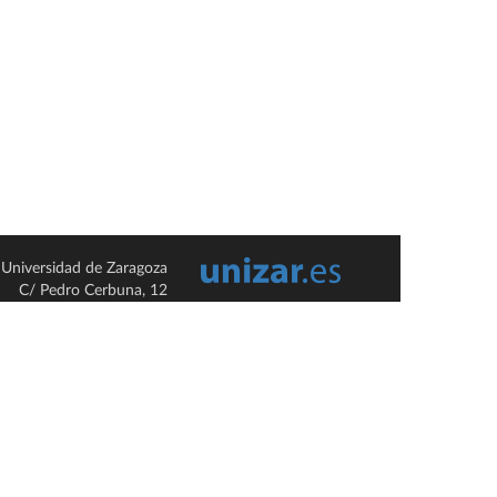
Universidad de Zaragoza
C/ Pedro Cerbuna, 12
ES-50009 Zaragoza
España / Spain
Tel: +34 976761000
ciu@unizar.es
Q-5018001-G