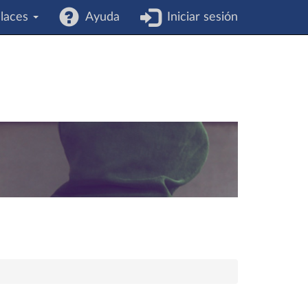
laces
Ayuda
Iniciar sesión