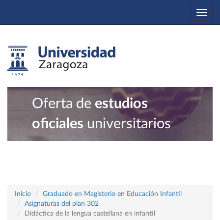
Togg
navi
Oferta de
estudios
oficiales
universitarios
Inicio
Graduado en Magisterio en Educación Infantil
Asignaturas del plan 302
Didáctica de la lengua castellana en infantil