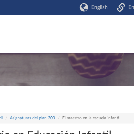
English
En
il
Asignaturas del plan 303
El maestro en la escuela infantil