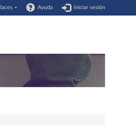
laces
Ayuda
Iniciar sesión