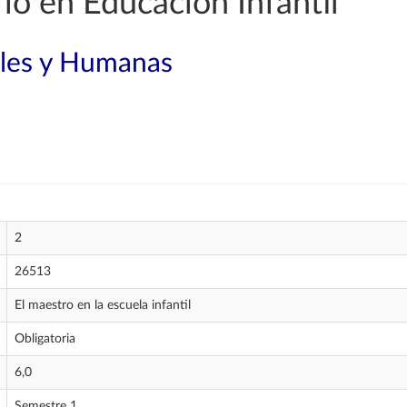
o en Educación Infantil
ales y Humanas
2
26513
El maestro en la escuela infantil
Obligatoria
6,0
Semestre 1