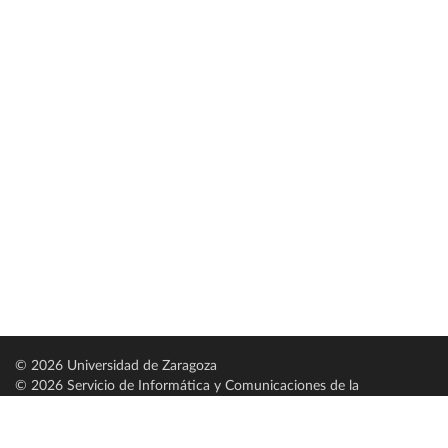
© 2026 Universidad de Zaragoza
© 2026 Servicio de Informática y Comunicaciones de la
Universidad de Zaragoza (
SICUZ
)
Universidad de Zaragoza
C/ Pedro Cerbuna, 12