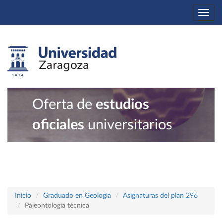
Togg
navi
Oferta de
estudios
oficiales
universitarios
Inicio
Graduado en Geología
Asignaturas del plan 296
Paleontología técnica