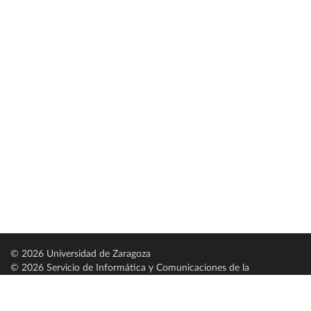
© 2026 Universidad de Zaragoza
© 2026 Servicio de Informática y Comunicaciones de la
Universidad de Zaragoza (
SICUZ
)
Universidad de Zaragoza
C/ Pedro Cerbuna, 12