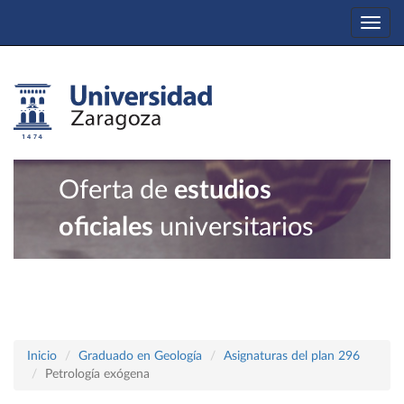
Togg
navi
Oferta de
estudios
oficiales
universitarios
Inicio
Graduado en Geología
Asignaturas del plan 296
Petrología exógena