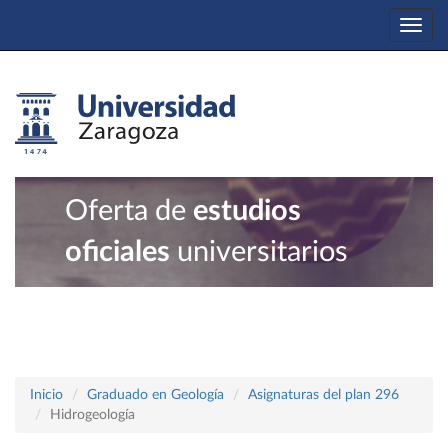
Togg
navi
Oferta de
estudios
oficiales
universitarios
Inicio
Graduado en Geología
Asignaturas del plan 296
Hidrogeología