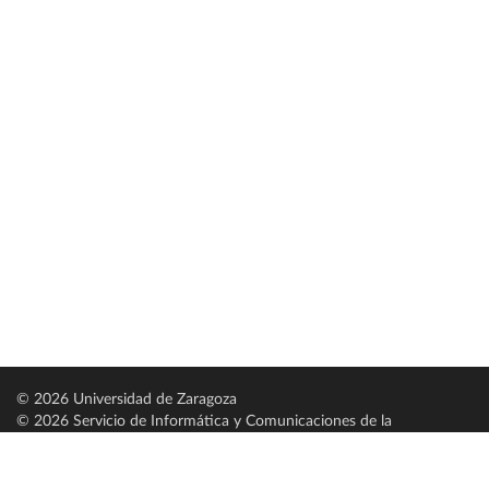
© 2026 Universidad de Zaragoza
© 2026 Servicio de Informática y Comunicaciones de la
Universidad de Zaragoza (
SICUZ
)
Universidad de Zaragoza
C/ Pedro Cerbuna, 12