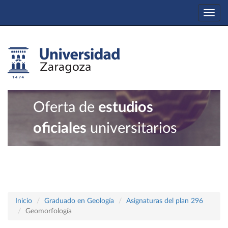
Togg
navi
Oferta de
estudios
oficiales
universitarios
Inicio
Graduado en Geología
Asignaturas del plan 296
Geomorfología