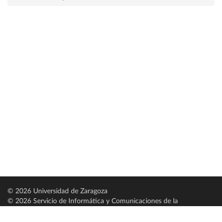
© 2026 Universidad de Zaragoza
© 2026 Servicio de Informática y Comunicaciones de la
Universidad de Zaragoza (
SICUZ
)
Universidad de Zaragoza