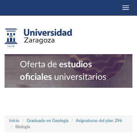
Togg
navi
Oferta de
estudios
oficiales
universitarios
Inicio
Graduado en Geología
Asignaturas del plan 296
Biología