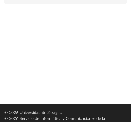
© 2026 Universidad de Zaragoza
© 2026 Servicio de Informática y Comunicaciones de la
Universidad de Zaragoza (
SICUZ
)
Universidad de Zaragoza