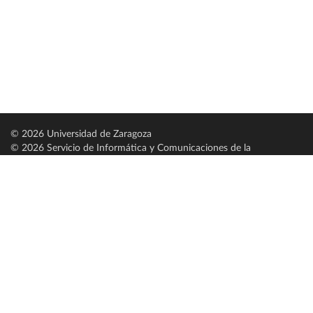
© 2026 Universidad de Zaragoza
© 2026 Servicio de Informática y Comunicaciones de la
Universidad de Zaragoza (
SICUZ
)
Universidad de Zaragoza
C/ Pedro Cerbuna, 12
ES-50009 Zaragoza
España / Spain
Tel: +34 976761000
ciu@unizar.es
Q-5018001-G