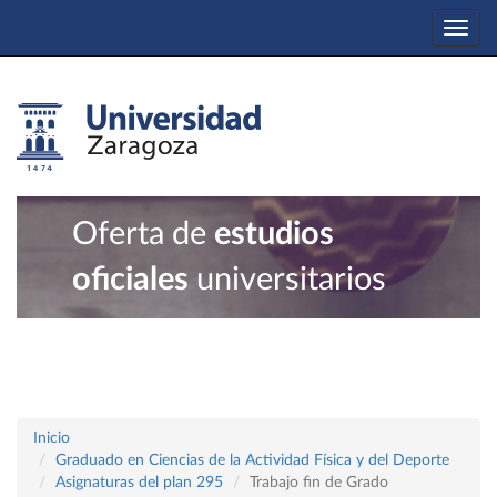
Togg
navi
Oferta de
estudios
oficiales
universitarios
Inicio
Graduado en Ciencias de la Actividad Física y del Deporte
Asignaturas del plan 295
Trabajo fin de Grado