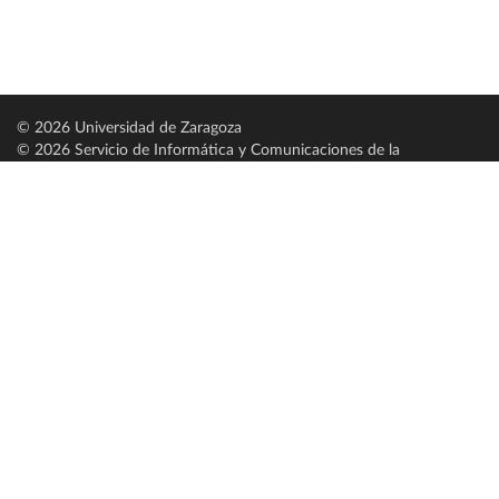
© 2026 Universidad de Zaragoza
© 2026 Servicio de Informática y Comunicaciones de la
Universidad de Zaragoza (
SICUZ
)
Universidad de Zaragoza
C/ Pedro Cerbuna, 12
ES-50009 Zaragoza
España / Spain
Tel: +34 976761000
ciu@unizar.es
Q-5018001-G
Servido por nodo: estudios
Aviso legal
|
Condiciones generales de uso
|
Política de privacidad